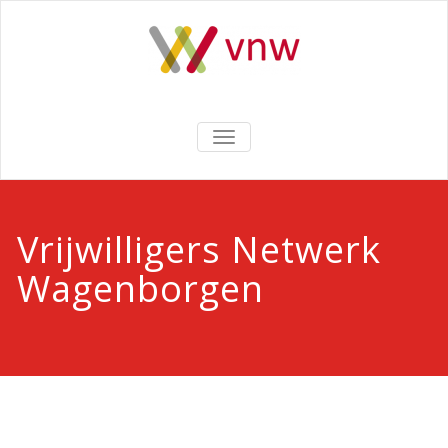
Ga
naar
de
inhoud
SCHAKEL
NAVIGATIE
Vrijwilligers Netwerk
Wagenborgen