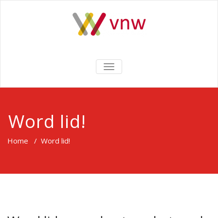
Ga
naar
de
inhoud
SCHAKEL
NAVIGATIE
Word lid!
Home
/
Word lid!