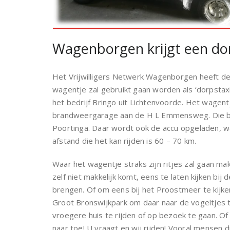
Wagenborgen krijgt een do
Het Vrijwilligers Netwerk Wagenborgen heeft de
wagentje zal gebruikt gaan worden als ‘dorpstax
het bedrijf Bringo uit Lichtenvoorde. Het wagen
brandweergarage aan de H L Emmensweg. Die beh
Poortinga. Daar wordt ook de accu opgeladen, w
afstand die het kan rijden is 60 – 70 km.
Waar het wagentje straks zijn ritjes zal gaan ma
zelf niet makkelijk komt, eens te laten kijken bi
brengen. Of om eens bij het Proostmeer te kijken
Groot Bronswijkpark om daar naar de vogeltjes te
vroegere huis te rijden of op bezoek te gaan. O
naar toe! U vraagt en wij rijden! Vooral mensen