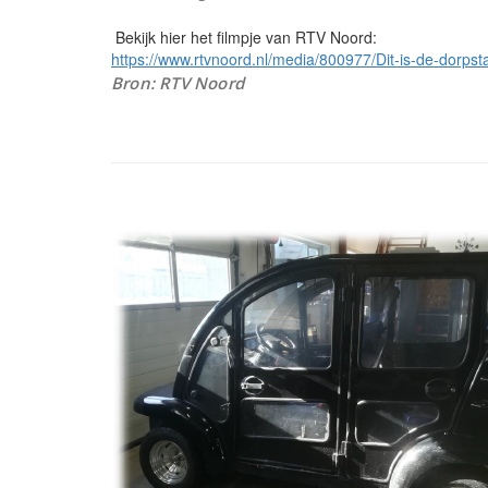
Bekijk hier het filmpje van RTV Noord:
https://www.rtvnoord.nl/media/800977/Dit-is-de-dorp
Bron: RTV Noord