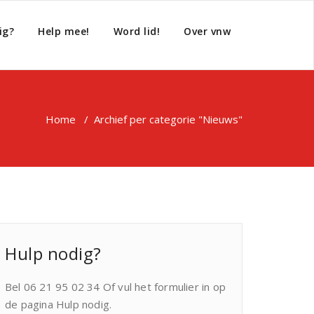
ig?
Help mee!
Word lid!
Over vnw
Home
/
Archief per categorie "Nieuws"
Hulp nodig?
Bel 06 21 95 02 34 Of vul het formulier in op
de pagina Hulp nodig.