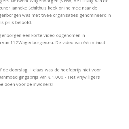
ligers Netwerk Wagenborgen (VNW) de uitslag van de
euner Janneke Schilthuis keek online mee naar de
. Wagenborgen was met twee organisaties genomineerd in
s prijs beloofd.
Wagenborgen een korte video opgenomen in
a van 112Wagenborgen.eu. De video van één minuut
f de doorslag. Helaas was de hoofdprijs niet voor
nmoedigingsprijs van € 1.000,- Het Vrijwilligers
e doen voor de inwoners!