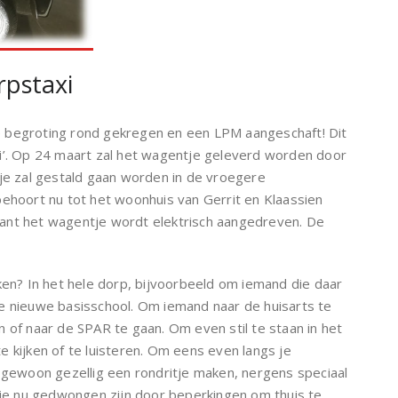
rpstaxi
 begroting rond gekregen en een LPM aangeschaft! Dit
i’. Op 24 maart zal het wagentje geleverd worden door
tje zal gestald gaan worden in de vroegere
oort nu tot het woonhuis van Gerrit en Klaassien
ant het wagentje wordt elektrisch aangedreven. De
ken? In het hele dorp, bijvoorbeeld om iemand die daar
j de nieuwe basisschool. Om iemand naar de huisarts te
 of naar de SPAR te gaan. Om even stil te staan in het
 kijken of te luisteren. Om eens even langs je
f gewoon gezellig een rondritje maken, nergens speciaal
 die nu gedwongen zijn door beperkingen om thuis te